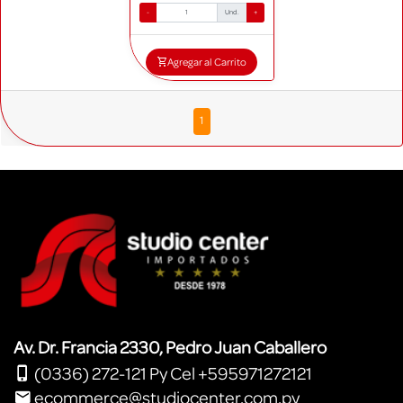
-
Und.
+
Agregar al Carrito
1
Av. Dr. Francia 2330, Pedro Juan Caballero
(0336) 272-121 Py Cel +595971272121
ecommerce@studiocenter.com.py