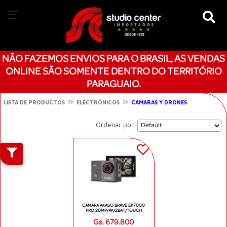
NÃO FAZEMOS ENVIOS PARA O BRASIL, AS VENDAS
ONLINE SÃO SOMENTE DENTRO DO TERRITÓRIO
PARAGUAIO.
LISTA DE PRODUCTOS
ELECTRÓNICOS
CÁMARAS Y DRONES
Ordenar por:
CAMARA AKASO BRAVE EK7000
PRO 20MP/4K/2BAT/TOUCH
Gs. 679.800