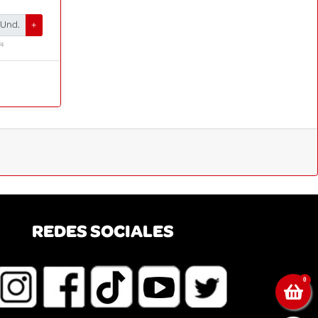
Und.
+
74
EDES SOCIALES
0