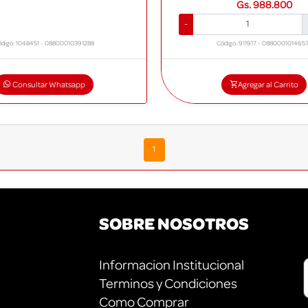
Gs. 988.800
-
ódigo: 1048451 - 08800010391288
Código: 911917 - 088000101465
Consultar Whatsapp
Agregar al Carrito
1
SOBRE NOSOTROS
R
Informacion Institucional
Terminos y Condiciones
Como Comprar