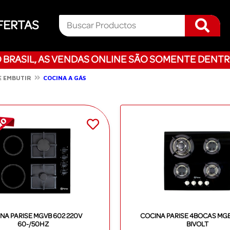
FERTAS
 BRASIL, AS VENDAS ONLINE SÃO SOMENTE DENTR
E EMBUTIR
COCINA A GÁS
NA PARISE MGVB 602 220V
COCINA PARISE 4BOCAS M
60-/50HZ
BIVOLT